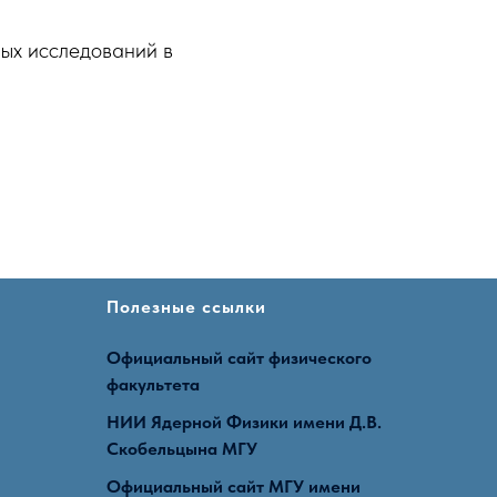
ых исследований в
Полезные ссылки
Официальный сайт физического
факультета
НИИ Ядерной Физики имени Д.В.
Скобельцына МГУ
Официальный сайт МГУ имени