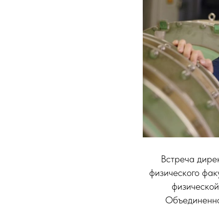
Встреча дир
физического фак
физической
Объединенног