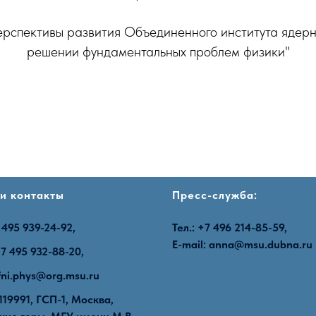
ерспективы развития Объединенного института ядерн
решении фундаментальных проблем физики"
и контакты
Пресс-служба:
7 495 939-24-92,
Тел.: +7 496 214-85-59,
E-mail:
anna@msu.dubna.ru
7 495 932-88-20,
fni.phys@org.msu.ru
119991, ГСП-1, Москва,