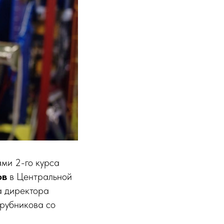
ами 2-го курса
ов
в Центральной
а директора
Трубникова со