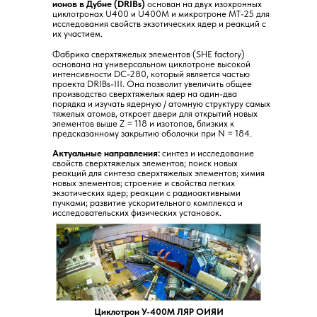
ионов в Дубне (DRIBs)
основан на двух изохронных
циклотронах U400 и U400M и микротроне MT-25 для
исследования свойств экзотических ядер и реакций с
их участием.
Фабрика сверхтяжелых элементов (SHE factory)
основана на универсальном циклотроне высокой
интенсивности DC-280, который является частью
проекта DRIBs-III. Она позволит увеличить общее
производство сверхтяжелых ядер на один-два
порядка и изучать ядерную / атомную структуру самых
тяжелых атомов, откроет двери для открытий новых
элементов выше Z = 118 и изотопов, близких к
предсказанному закрытию оболочки при N = 184.
Актуальные направления:
синтез и исследование
свойств сверхтяжелых элементов; поиск новых
реакций для синтеза сверхтяжелых элементов; химия
новых элементов; строение и свойства легких
экзотических ядер; реакции с радиоактивными
пучками; развитие ускорительного комплекса и
исследовательских физических установок.
Циклотрон У-400М ЛЯР ОИЯИ