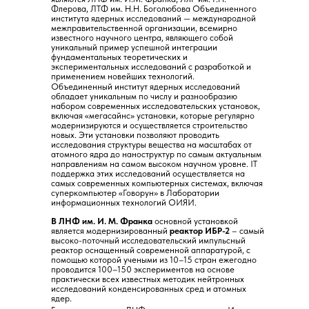
Флерова, ЛТФ им. Н.Н. Боголюбова Объединенного
института ядерных исследований — международной
межправительственной организации, всемирно
известного научного центра, являющего собой
уникальный пример успешной интеграции
фундаментальных теоретических и
экспериментальных исследований с разработкой и
применением новейших технологий.
Объединенный институт ядерных исследований
обладает уникальным по числу и разнообразию
набором современных исследовательских установок,
включая «мегасайнс» установки, которые регулярно
модернизируются и осуществляется строительство
новых. Эти установки позволяют проводить
исследования структуры вещества на масштабах от
атомного ядра до наноструктур по самым актуальным
направлениям на самом высоком научном уровне. IT
поддержка этих исследований осуществляется на
самых современных компьютерных системах, включая
суперкомпьютер «Говорун» в Лаборатории
информационных технологий ОИЯИ.
В ЛНФ им. И. М. Франка
основной установкой
является модернизированный
реактор ИБР-2
– самый
высоко-поточный исследовательский импульсный
реактор оснащенный современной аппаратурой, с
помощью которой учеными из 10–15 стран ежегодно
проводится 100–150 экспериментов на основе
практически всех известных методик нейтронных
исследований конденсированных сред и атомных
ядер.