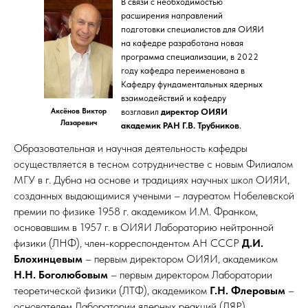
В связи с необходимостью
расширения направлений
подготовки специалистов для ОИЯИ
на кафедре разработана новая
программа специализации, в 2022
году кафедра переименована в
Кафедру фундаментальных ядерных
взаимодействий и кафедру
Аксёнов Виктор
возглавил
директор ОИЯИ
Лазаревич
академик РАН Г.В. Трубников
.
Образовательная и научная деятельность кафедры
осуществляется в тесном сотрудничестве с новым Филиалом
МГУ в г. Дубна на основе и традициях научных школ ОИЯИ,
созданных выдающимися учеными – лауреатом Нобелевской
премии по физике 1958 г. академиком И.М. Франком,
основавшим в 1957 г. в ОИЯИ Лабораторию нейтронной
физики (ЛНФ), член-корреспондентом АН СССР
Д.И.
Блохинцевым
– первым директором ОИЯИ, академиком
Н.Н. Боголюбовым
– первым директором Лаборатории
теоретической физики (ЛТФ), академиком
Г.Н. Флеровым
–
основателем Лаборатории ядерных реакций (ЛЯР).