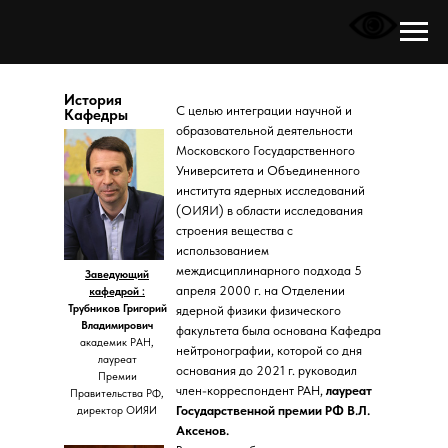
История
С целью интеграции научной и
Кафедры
образовательной деятельности
Московского Государственного
Университета и Объединенного
института ядерных исследований
(ОИЯИ) в области исследования
строения вещества с
использованием
междисциплинарного подхода 5
Заведующий
апреля 2000 г. на Отделении
кафедрой :
Трубников Григорий
ядерной физики физического
Владимирович
факультета была основана Кафедра
академик РАН,
нейтронографии, которой со дня
лауреат
основания до 2021 г. руководил
Премии
член-корреспондент РАН,
лауреат
Правительства РФ,
Государственной премии РФ В.Л.
директор ОИЯИ
Аксенов.