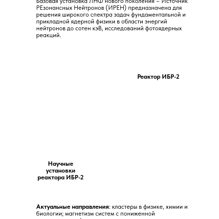
Базовая установка ЛНФ нового поколения – Источник
РЕзонансных Нейтронов (ИРЕН) предназначена для
решения широкого спектра задач фундаментальной и
прикладной ядерной физики в области энергий
нейтронов до сотен кэВ, исследований фотоядерных
реакций.
Реактор ИБР-2
Научные
установки
реактора ИБР-2
Актуальные направления
: кластеры в физике, химии и
биологии; магнетизм систем с пониженной